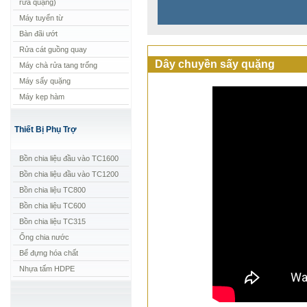
rửa quặng)
Máy tuyển từ
Bàn đãi ướt
Rửa cát guồng quay
Dây chuyền sấy quặng
Máy chà rửa tang trống
Máy sấy quặng
Máy kẹp hàm
Thiết Bị Phụ Trợ
Bồn chia liệu đầu vào TC1600
Bồn chia liệu đầu vào TC1200
Bồn chia liệu TC800
Bồn chia liệu TC600
Bồn chia liệu TC315
Ống chia nước
Bể đựng hóa chất
Nhựa tấm HDPE