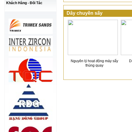
Khách Hàng - Đối Tác
Dây chuyền sấy
Nguyên lý hoạt động máy sấy
D
thùng quay