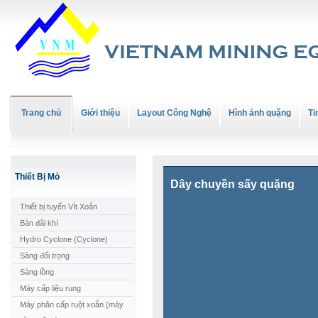
Trang chủ
Giới thiệu
Layout Công Nghệ
Hình ảnh quặng
Ti
Thiết Bị Mỏ
Dây chuyền sấy quặng
Thiết bị tuyển VÍt Xoắn
Bàn đãi khí
Hydro Cyclone (Cyclone)
Sàng đối trọng
Sàng lồng
Máy cấp liệu rung
Máy phân cấp ruột xoắn (máy