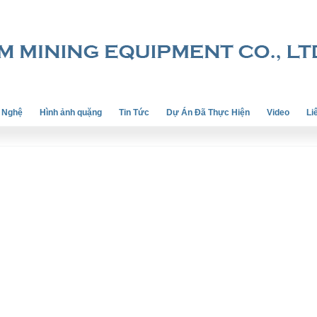
 Nghệ
Hình ảnh quặng
Tin Tức
Dự Án Đã Thực Hiện
Video
Li