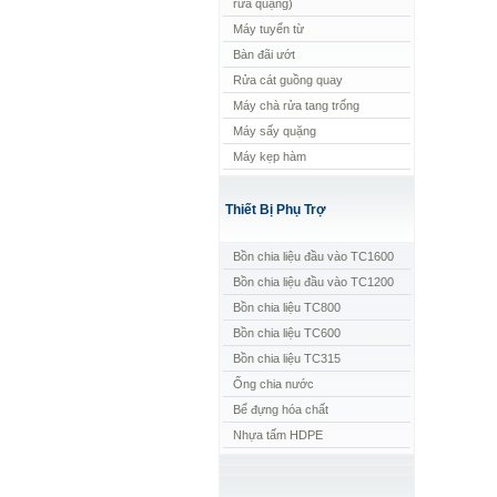
rửa quặng)
Máy tuyển từ
Bàn đãi ướt
Rửa cát guồng quay
Máy chà rửa tang trống
Máy sấy quặng
Máy kẹp hàm
Thiết Bị Phụ Trợ
Bồn chia liệu đầu vào TC1600
Bồn chia liệu đầu vào TC1200
Bồn chia liệu TC800
Bồn chia liệu TC600
Bồn chia liệu TC315
Ống chia nước
Bể đựng hóa chất
Nhựa tấm HDPE