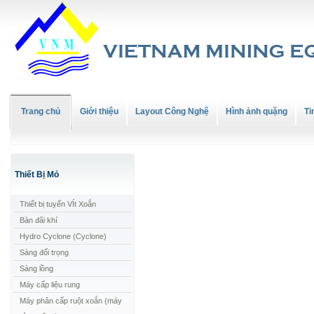
Trang chủ
Giới thiệu
Layout Công Nghệ
Hình ảnh quặng
Ti
Thiết Bị Mỏ
Thiết bị tuyển VÍt Xoắn
Bàn đãi khí
Hydro Cyclone (Cyclone)
Sàng đối trọng
Sàng lồng
Máy cấp liệu rung
Máy phân cấp ruột xoắn (máy