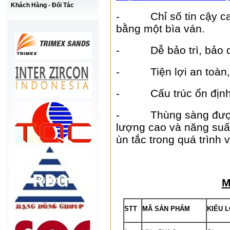
Khách Hàng - Đối Tác
- Chỉ số tin cậy cao,
bằng một bìa ván.
- Dễ bảo trì, bảo dư
- Tiện lợi an toàn, s
- Cấu trúc ổn định, t
- Thùng sàng được thi
lượng cao và năng suất
ùn tắc trong quá trình 
M
STT
MÃ SẢN PHẨM
KIỂU L