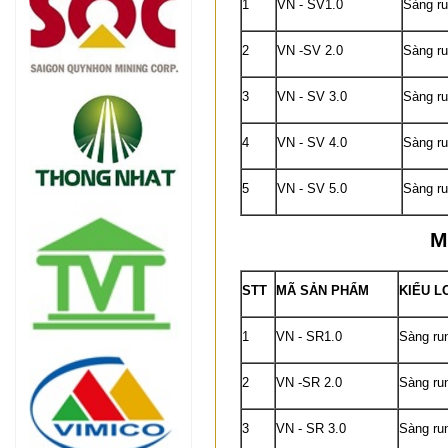
1
VN - SV1.0
Sàng r
2
VN -SV 2.0
Sàng r
3
VN - SV 3.0
Sàng r
4
VN - SV 4.0
Sàng r
5
VN - SV 5.0
Sàng r
M
STT
MÃ SẢN PHẨM
KIỂU L
1
VN - SR1.0
Sàng ru
2
VN -SR 2.0
Sàng ru
3
VN - SR 3.0
Sàng ru