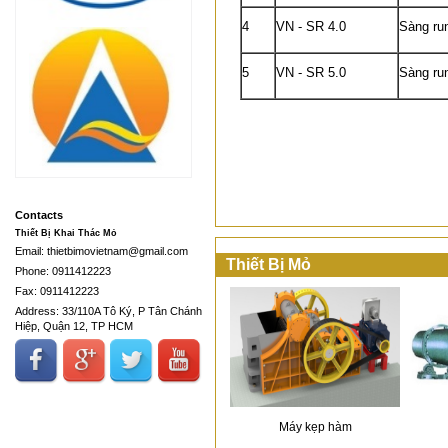
4
VN - SR 4.0
Sàng ru
5
VN - SR 5.0
Sàng ru
Contacts
Thiết Bị Khai Thác Mỏ
Email: thietbimovietnam@gmail.com
Thiết Bị Mỏ
Phone: 0911412223
Fax: 0911412223
Address: 33/110A Tô Ký, P Tân Chánh
Hiệp, Quận 12, TP HCM
Máy kẹp hàm