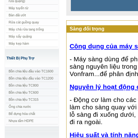
rửa quặng)
Máy tuyển từ
Bàn đãi ướt
Rửa cát guồng quay
Sàng đối trọng
Máy chà rửa tang trống
Máy sấy quặng
Máy kẹp hàm
Công dụng của máy 
- Máy sàng dùng để ph
Thiết Bị Phụ Trợ
sàng nguyên liệu trong
Bồn chia liệu đầu vào TC1600
Vonfram...để phân định 
Bồn chia liệu đầu vào TC1200
Nguyên lý hoạt động
Bồn chia liệu TC800
Bồn chia liệu TC600
- Động cơ làm cho các
Bồn chia liệu TC315
làm cho sàng quay với b
Ống chia nước
lỗ sàng đi xuống dưới, 
Bể đựng hóa chất
đi ra ngoài.
Nhựa tấm HDPE
Hiệu suất và tính năn