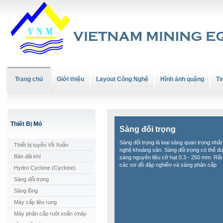
Trang chủ
Giới thiệu
Layout Công Nghệ
Hình ảnh quặng
Ti
Thiết Bị Mỏ
Sàng đối trọng
Sàng đối trọng là loại sàng quan trọng nhất
Thiết bị tuyển VÍt Xoắn
nghệ khoáng sản. Sàng đối trọng có thể đ
Bàn đãi khí
sàng nguyên liệu cỡ hạt 0.3 - 250 mm. Rất
các sơ đồ đập nghiền và sàng phân cấp
Hydro Cyclone (Cyclone)
Sàng đối trọng
Sàng lồng
Máy cấp liệu rung
Máy phân cấp ruột xoắn (máy