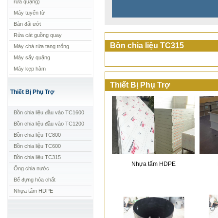
rửa quặng)
Máy tuyển từ
Bàn đãi ướt
Rửa cát guồng quay
Bồn chia liệu TC315
Máy chà rửa tang trống
Máy sấy quặng
Máy kẹp hàm
Thiết Bị Phụ Trợ
Thiết Bị Phụ Trợ
Bồn chia liệu đầu vào TC1600
Bồn chia liệu đầu vào TC1200
Bồn chia liệu TC800
Bồn chia liệu TC600
Bồn chia liệu TC315
Nhựa tấm HDPE
Ống chia nước
Bể đựng hóa chất
Nhựa tấm HDPE