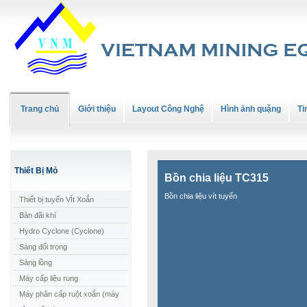
Trang chủ
Giới thiệu
Layout Công Nghệ
Hình ảnh quặng
Ti
Thiết Bị Mỏ
Bồn chia liệu TC315
Bồn chia liệu vít tuyển
Thiết bị tuyển VÍt Xoắn
Bàn đãi khí
Hydro Cyclone (Cyclone)
Sàng đối trọng
Sàng lồng
Máy cấp liệu rung
Máy phân cấp ruột xoắn (máy