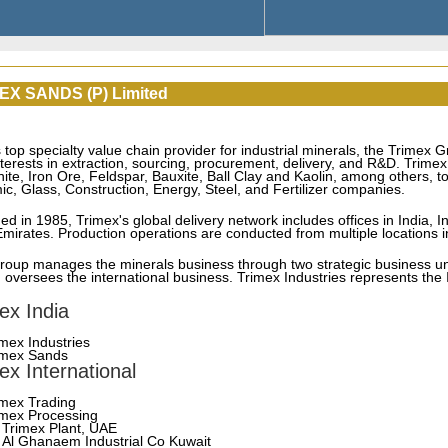
EX SANDS (P) Limited
s top specialty value chain provider for industrial minerals, the Trimex
nterests in extraction, sourcing, procurement, delivery, and R&D. Trimex
ite, Iron Ore, Feldspar, Bauxite, Ball Clay and Kaolin, among others, to t
c, Glass, Construction, Energy, Steel, and Fertilizer companies.
d in 1985, Trimex's global delivery network includes offices in India, 
mirates. Production operations are conducted from multiple locations in
oup manages the minerals business through two strategic business unit
 oversees the international business. Trimex Industries represents the 
ex India
imex Industries
imex Sands
ex International
imex Trading
imex Processing
Trimex Plant, UAE
Al Ghanaem Industrial Co Kuwait