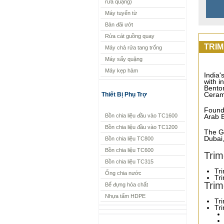
rửa quặng)
Máy tuyển từ
Bàn đãi ướt
Rửa cát guồng quay
TRIM
Máy chà rửa tang trống
Máy sấy quặng
Máy kẹp hàm
India'
with i
Benton
Cerami
Thiết Bị Phụ Trợ
Founde
Bồn chia liệu đầu vào TC1600
Arab E
Bồn chia liệu đầu vào TC1200
The Gr
Dubai,
Bồn chia liệu TC800
Bồn chia liệu TC600
Trim
Bồn chia liệu TC315
Tr
Ống chia nước
Tr
Trim
Bể đựng hóa chất
Nhựa tấm HDPE
Tr
Tr