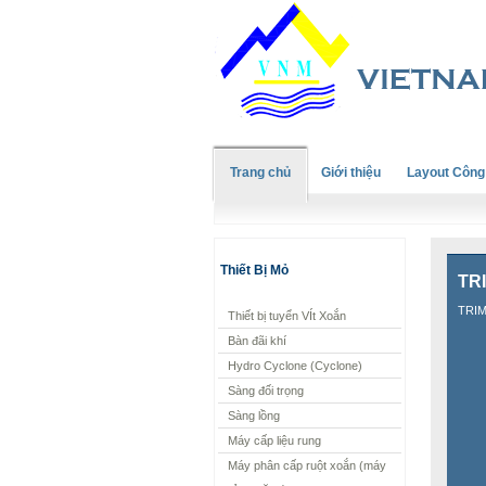
Trang chủ
Giới thiệu
Layout Công
Thiết Bị Mỏ
TRI
TRIM
Thiết bị tuyển VÍt Xoắn
Bàn đãi khí
Hydro Cyclone (Cyclone)
Sàng đối trọng
Sàng lồng
Máy cấp liệu rung
Máy phân cấp ruột xoắn (máy