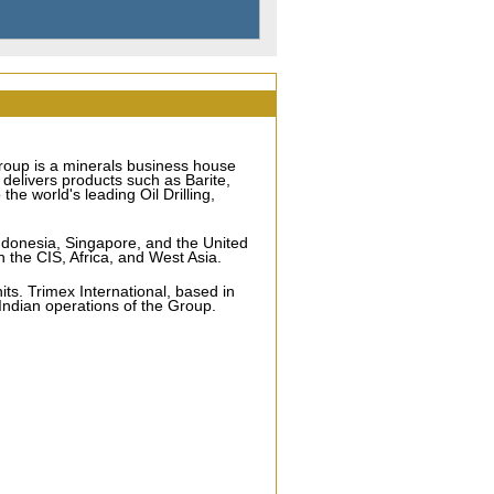
 Group is a minerals business house
 delivers products such as Barite,
he world's leading Oil Drilling,
Indonesia, Singapore, and the United
 the CIS, Africa, and West Asia.
s. Trimex International, based in
Indian operations of the Group.