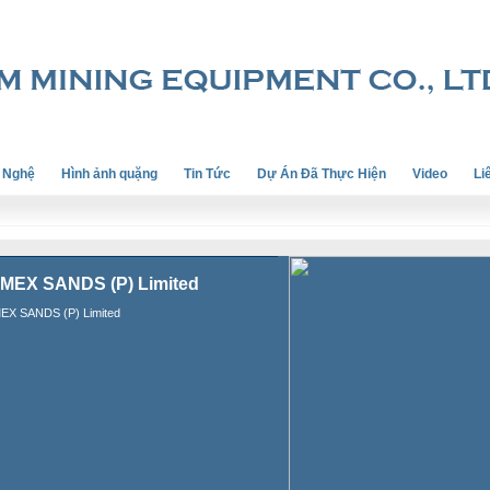
 Nghệ
Hình ảnh quặng
Tin Tức
Dự Án Đã Thực Hiện
Video
Li
MEX SANDS (P) Limited
EX SANDS (P) Limited