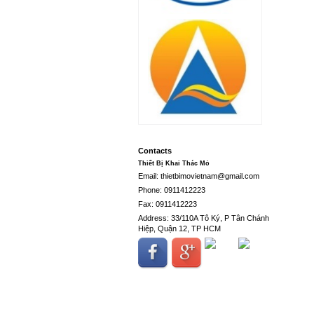
Contacts
Thiết Bị Khai Thác Mỏ
Email: thietbimovietnam@gmail.com
Phone: 0911412223
Fax: 0911412223
Address: 33/110A Tô Ký, P Tân Chánh
Hiệp, Quận 12, TP HCM